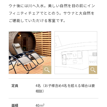
ウナ後には川へ入水。美しい自然を目の前にイン
フィニティチェアでととのう。サウナと大自然を
ご堪能していただける客室です。
定員
4名（お子様含め4名を超える場合は要
相談）
⾯積
40ｍ²