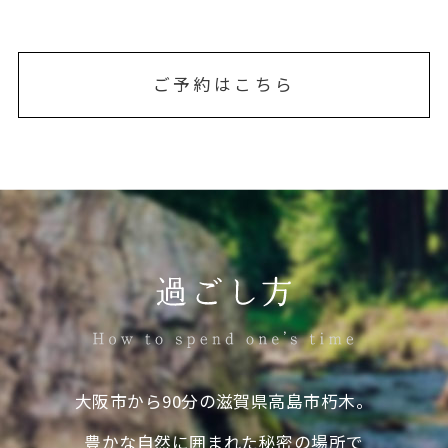
ご
予
約
は
こ
ち
ら
⼤阪市から90分の滋賀県⾼島市朽⽊。
豊かな⾃然に囲まれた秘密の場所で