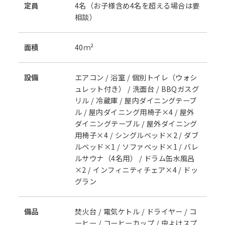
定員
4名（お子様含め4名を超える場合は要
相談）
⾯積
40ｍ²
設備
エアコン / 浴室 / 個別トイレ（ウォシ
ュレット付き） / 洗面台 / BBQガスグ
リル / 冷蔵庫 / 屋内ダイニングテーブ
ル / 屋内ダイニング用椅子×4 / 屋外
ダイニングテーブル / 屋外ダイニング
用椅子×4 / シングルベッド×2 / ダブ
ルベッド×1 / ソファベッド×1 / バレ
ルサウナ（4名用） / ドラム缶水風呂
×2 / インフィニティチェア×4 / ドッ
グラン
備品
焚火台 / 電気ケトル / ドライヤー / コ
ーヒー / コーヒーカップ / 虫よけスプ