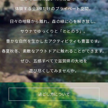
体験する全3棟だけのプライベート空間。
⽇々の喧騒から離れ、森の緑に⼼を解き放し、
サウナでゆっくりと「ととのう」。
豊かな⾃然を⽣かしたアクティビティも豊富です。
春夏秋冬、素敵なアウトドアに触れることができます。
ぜひ、五感すべてで滋賀県の⼤地を
遊び尽くしてみませんか。
過
ご
し
⽅
に
つ
い
て