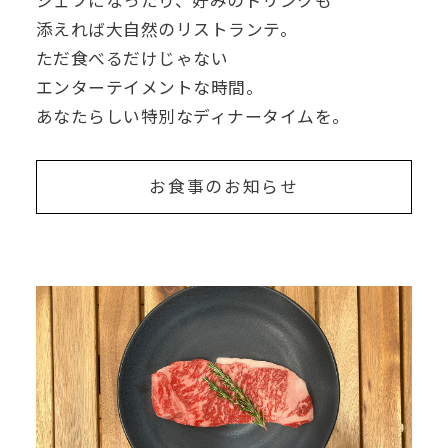
シェフになったり、
好みのドリンクも
添えれば大自然のリストランテ。
ただ食べるだけじゃない
エンターテイメントな時間。
あなたらしい特別なディナータイムを。
お
⾷
事
の
お
知
ら
せ