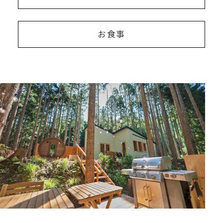
お
⾷
事